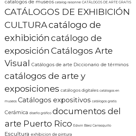
catalogos de museos
catalog raisonne
CATÁLOGOS DE ARTE GRATIS
CATÁLOGOS DE EXHIBICIÓN
CULTURA
catálogo de
exhibición
catálogo de
exposición
Catálogos Arte
Visual
Catálogos de arte Diccionario de términos
catálogos de arte y
exposiciones
catálogos digitales
catálogos en
Catálogos expositivos
museos
catálogos gratis
documentos del
Cerámica
diseño gráfico
arte Puerto Rico
Edwin Báez Carrasquillo
Escultura
exhibicion de pintura