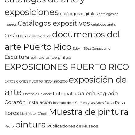
exposiciones
catálogos digitales
catálogos en
Catálogos expositivos
museos
catálogos gratis
documentos del
Cerámica
diseño gráfico
arte Puerto Rico
Edwin Báez Carrasquillo
Escultura
exhibicion de pintura
EXPOSICIONES PUERTO RICO
exposición de
EXPOSICIONES PUERTO RICO 1990-2000
arte
Galería Sagrado
Fotografia
Florencio Gelabert
Corazón
Instalación
José Rosa
Instituto de la Cultura y las Artes
Muestra de pintura
libros
Mari Mater O'neill
pintura
Publicaciones de Museos
Padro