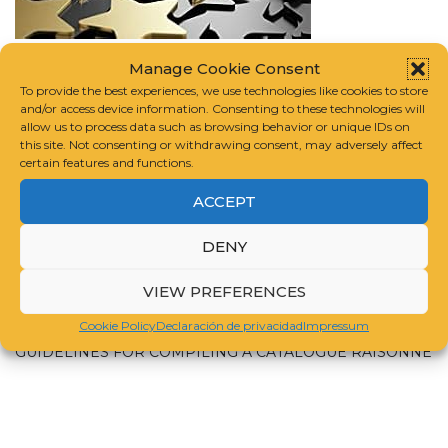
Leading Museums Today: Theory and Practice
| AD |
Manage Cookie Consent
CommissionsEarned
To provide the best experiences, we use technologies like cookies to store
and/or access device information. Consenting to these technologies will
allow us to process data such as browsing behavior or unique IDs on
this site. Not consenting or withdrawing consent, may adversely affect
CATALOGS RESOURCES | CATÁLOGOS
certain features and functions.
RECURSOS
ACCEPT
DENY
CATALOGUE RAISONNÉ SCHOLARS ASSOCIATION
VIEW PREFERENCES
INTERNATIONAL FOUNDATION FOR ART RESEARCH
Cookie Policy
Declaración de privacidad
Impressum
GUIDELINES FOR COMPILING A CATALOGUE RAISONNÉ