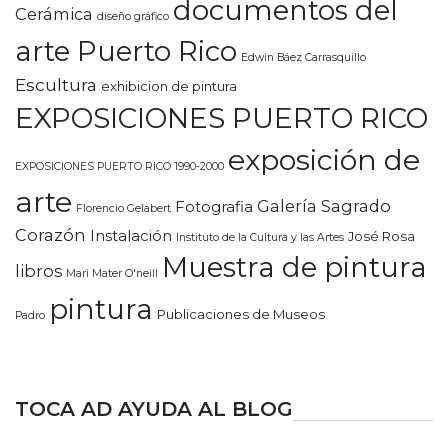
documentos del
Cerámica
diseño gráfico
arte Puerto Rico
Edwin Báez Carrasquillo
Escultura
exhibicion de pintura
EXPOSICIONES PUERTO RICO
exposición de
EXPOSICIONES PUERTO RICO 1990-2000
arte
Galería Sagrado
Fotografia
Florencio Gelabert
Corazón
Instalación
José Rosa
Instituto de la Cultura y las Artes
Muestra de pintura
libros
Mari Mater O'neill
pintura
Publicaciones de Museos
Padro
TOCA AD AYUDA AL BLOG