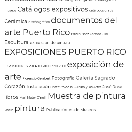
catálogos en
Catálogos expositivos
museos
catálogos gratis
documentos del
Cerámica
diseño gráfico
arte Puerto Rico
Edwin Báez Carrasquillo
Escultura
exhibicion de pintura
EXPOSICIONES PUERTO RICO
exposición de
EXPOSICIONES PUERTO RICO 1990-2000
arte
Galería Sagrado
Fotografia
Florencio Gelabert
Corazón
Instalación
José Rosa
Instituto de la Cultura y las Artes
Muestra de pintura
libros
Mari Mater O'neill
pintura
Publicaciones de Museos
Padro