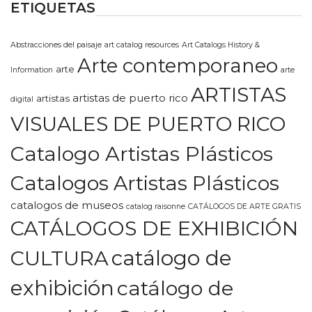
ETIQUETAS
Abstracciones del paisaje
art catalog resources
Art Catalogs History &
Arte contemporaneo
arte
Information
arte
ARTISTAS
artistas de puerto rico
artistas
digital
VISUALES DE PUERTO RICO
Catalogo Artistas Plásticos
Catalogos Artistas Plásticos
catalogos de museos
catalog raisonne
CATÁLOGOS DE ARTE GRATIS
CATÁLOGOS DE EXHIBICIÓN
CULTURA
catálogo de
exhibición
catálogo de