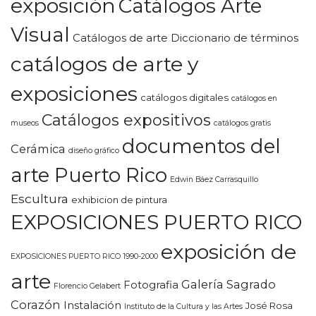
exposición
Catálogos Arte
Visual
Catálogos de arte Diccionario de términos
catálogos de arte y
exposiciones
catálogos digitales
catálogos en
Catálogos expositivos
museos
catálogos gratis
documentos del
Cerámica
diseño gráfico
arte Puerto Rico
Edwin Báez Carrasquillo
Escultura
exhibicion de pintura
EXPOSICIONES PUERTO RICO
exposición de
EXPOSICIONES PUERTO RICO 1990-2000
arte
Galería Sagrado
Fotografia
Florencio Gelabert
Corazón
Instalación
José Rosa
Instituto de la Cultura y las Artes