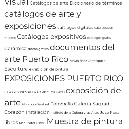
Visual
Catálogos de arte Diccionario de términos
catálogos de arte y
exposiciones
catálogos digitales
catálogos en
Catálogos expositivos
museos
catálogos gratis
documentos del
Cerámica
diseño gráfico
arte Puerto Rico
Edwin Báez Carrasquillo
Escultura
exhibicion de pintura
EXPOSICIONES PUERTO RICO
exposición de
EXPOSICIONES PUERTO RICO 1990-2000
arte
Galería Sagrado
Fotografia
Florencio Gelabert
Corazón
Instalación
José Rosa
Instituto de la Cultura y las Artes
Muestra de pintura
libros
Mari Mater O'neill