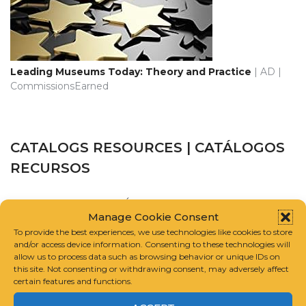
Leading Museums Today: Theory and Practice
| AD |
CommissionsEarned
CATALOGS RESOURCES | CATÁLOGOS
RECURSOS
CATALOGUE RAISONNÉ SCHOLARS ASSOCIATION
Manage Cookie Consent
To provide the best experiences, we use technologies like cookies to store
INTERNATIONAL FOUNDATION FOR ART RESEARCH
and/or access device information. Consenting to these technologies will
allow us to process data such as browsing behavior or unique IDs on
this site. Not consenting or withdrawing consent, may adversely affect
GUIDELINES FOR COMPILING A CATALOGUE RAISONNÉ
certain features and functions.