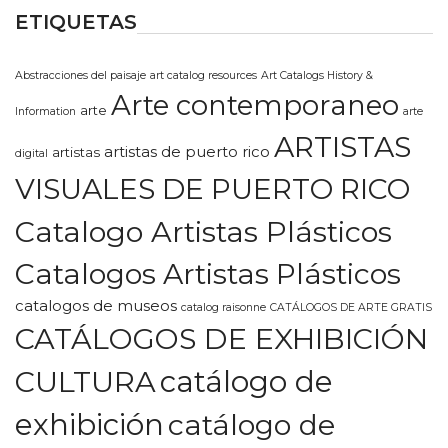
ETIQUETAS
Abstracciones del paisaje
art catalog resources
Art Catalogs History &
Arte contemporaneo
arte
Information
arte
ARTISTAS
artistas de puerto rico
artistas
digital
VISUALES DE PUERTO RICO
Catalogo Artistas Plásticos
Catalogos Artistas Plásticos
catalogos de museos
catalog raisonne
CATÁLOGOS DE ARTE GRATIS
CATÁLOGOS DE EXHIBICIÓN
CULTURA
catálogo de
exhibición
catálogo de