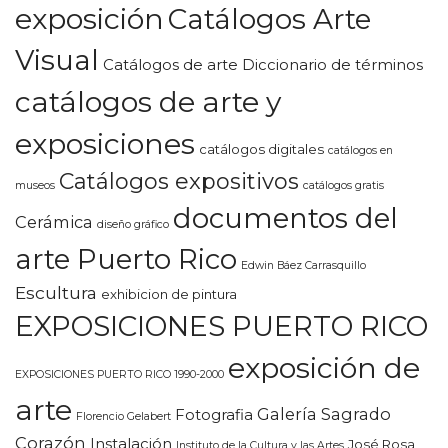
exposición
Catálogos Arte
Visual
Catálogos de arte Diccionario de términos
catálogos de arte y
exposiciones
catálogos digitales
catálogos en
Catálogos expositivos
museos
catálogos gratis
documentos del
Cerámica
diseño gráfico
arte Puerto Rico
Edwin Báez Carrasquillo
Escultura
exhibicion de pintura
EXPOSICIONES PUERTO RICO
exposición de
EXPOSICIONES PUERTO RICO 1990-2000
arte
Galería Sagrado
Fotografia
Florencio Gelabert
Corazón
Instalación
José Rosa
Instituto de la Cultura y las Artes