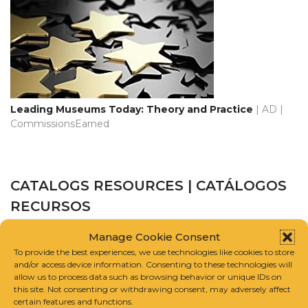
Leading Museums Today: Theory and Practice
| AD |
CommissionsEarned
CATALOGS RESOURCES | CATÁLOGOS
RECURSOS
Manage Cookie Consent
CATALOGUE RAISONNÉ SCHOLARS ASSOCIATION
To provide the best experiences, we use technologies like cookies to store
and/or access device information. Consenting to these technologies will
INTERNATIONAL FOUNDATION FOR ART RESEARCH
allow us to process data such as browsing behavior or unique IDs on
this site. Not consenting or withdrawing consent, may adversely affect
certain features and functions.