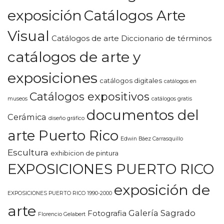
exposición
Catálogos Arte
Visual
Catálogos de arte Diccionario de términos
catálogos de arte y
exposiciones
catálogos digitales
catálogos en
Catálogos expositivos
museos
catálogos gratis
documentos del
Cerámica
diseño gráfico
arte Puerto Rico
Edwin Báez Carrasquillo
Escultura
exhibicion de pintura
EXPOSICIONES PUERTO RICO
exposición de
EXPOSICIONES PUERTO RICO 1990-2000
arte
Galería Sagrado
Fotografia
Florencio Gelabert