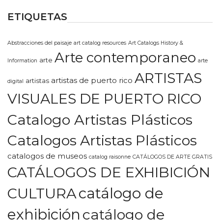
ETIQUETAS
Abstracciones del paisaje
art catalog resources
Art Catalogs History &
Arte contemporaneo
arte
Information
arte
ARTISTAS
artistas de puerto rico
artistas
digital
VISUALES DE PUERTO RICO
Catalogo Artistas Plásticos
Catalogos Artistas Plásticos
catalogos de museos
catalog raisonne
CATÁLOGOS DE ARTE GRATIS
CATÁLOGOS DE EXHIBICIÓN
CULTURA
catálogo de
exhibición
catálogo de