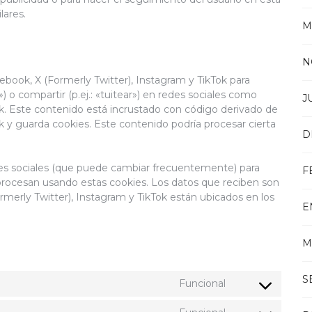
lares.
M
N
ook, X (Formerly Twitter), Instagram y TikTok para
 o compartir (p.ej.: «tuitear») en redes sociales como
J
ok. Este contenido está incrustado con código derivado de
k y guarda cookies. Este contenido podría procesar cierta
D
redes sociales (que puede cambiar frecuentemente) para
F
procesan usando estas cookies. Los datos que reciben son
merly Twitter), Instagram y TikTok están ubicados en los
E
M
S
Funcional
Consent
to