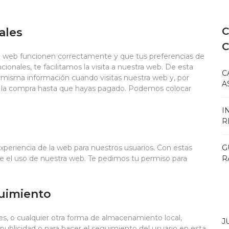
C
ales
la web funcionen correctamente y que tus preferencias de
ionales, te facilitamos la visita a nuestra web. De esta
C
 misma información cuando visitas nuestra web y, por
A
e la compra hasta que hayas pagado. Podemos colocar
I
R
G
experiencia de la web para nuestros usuarios. Con estas
R
e el uso de nuestra web. Te pedimos tu permiso para
guimiento
s, o cualquier otra forma de almacenamiento local,
J
 publicidad o para hacer el seguimiento del usuario en esta