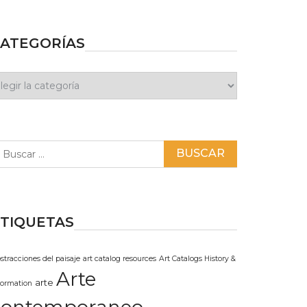
ATEGORÍAS
ategorías
scar:
TIQUETAS
stracciones del paisaje
art catalog resources
Art Catalogs History &
Arte
arte
formation
contemporaneo