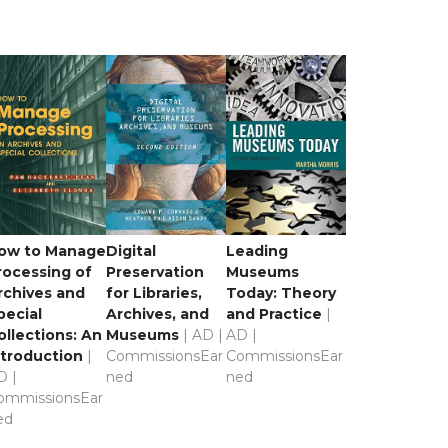
ow to Manage
Digital
Leading
rocessing of
Preservation
Museums
rchives and
for Libraries,
Today: Theory
pecial
Archives, and
and Practice
|
ollections: An
Museums
| AD |
AD |
ntroduction
|
CommissionsEar
CommissionsEar
D |
ned
ned
ommissionsEar
ed