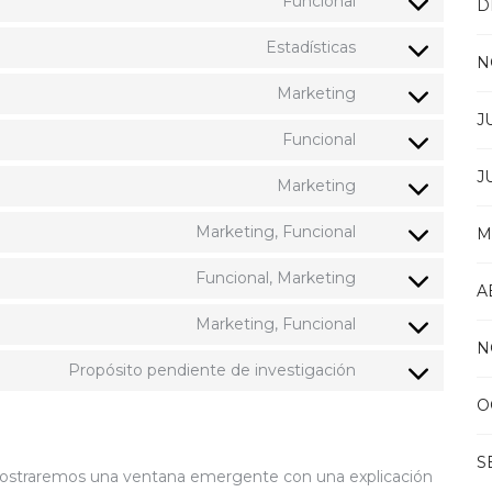
Funcional
D
service
Consent
wordpress
to
Estadísticas
service
Consent
N
polylang
to
Marketing
service
Consent
J
google-
to
Funcional
analytics
service
Consent
google-
to
J
Marketing
various-
service
Consent
services
wordfence
to
Marketing, Funcional
M
service
Consent
youtube
to
Funcional, Marketing
service
Consent
A
facebook
to
Marketing, Funcional
service
Consent
N
twitter
to
Propósito pendiente de investigación
service
Consent
tiktok
to
O
service
varios
S
 mostraremos una ventana emergente con una explicación