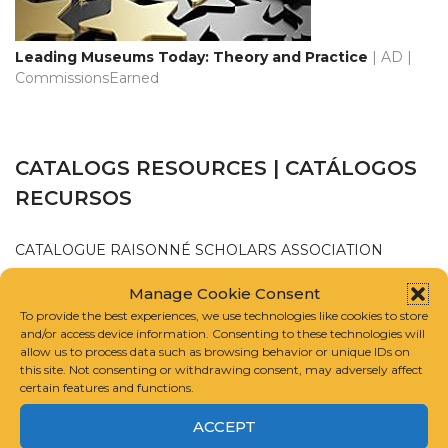
Leading Museums Today: Theory and Practice
| AD |
CommissionsEarned
CATALOGS RESOURCES | CATÁLOGOS
RECURSOS
CATALOGUE RAISONNÉ SCHOLARS ASSOCIATION
Manage Cookie Consent
INTERNATIONAL FOUNDATION FOR ART RESEARCH
To provide the best experiences, we use technologies like cookies to store
and/or access device information. Consenting to these technologies will
allow us to process data such as browsing behavior or unique IDs on
GUIDELINES FOR COMPILING A CATALOGUE RAISONNÉ
this site. Not consenting or withdrawing consent, may adversely affect
certain features and functions.
ACCEPT