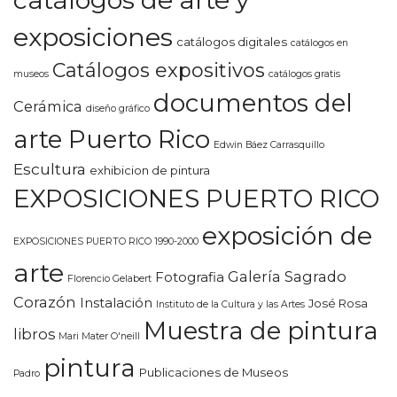
catálogos de arte y
exposiciones
catálogos digitales
catálogos en
Catálogos expositivos
museos
catálogos gratis
documentos del
Cerámica
diseño gráfico
arte Puerto Rico
Edwin Báez Carrasquillo
Escultura
exhibicion de pintura
EXPOSICIONES PUERTO RICO
exposición de
EXPOSICIONES PUERTO RICO 1990-2000
arte
Galería Sagrado
Fotografia
Florencio Gelabert
Corazón
Instalación
José Rosa
Instituto de la Cultura y las Artes
Muestra de pintura
libros
Mari Mater O'neill
pintura
Publicaciones de Museos
Padro