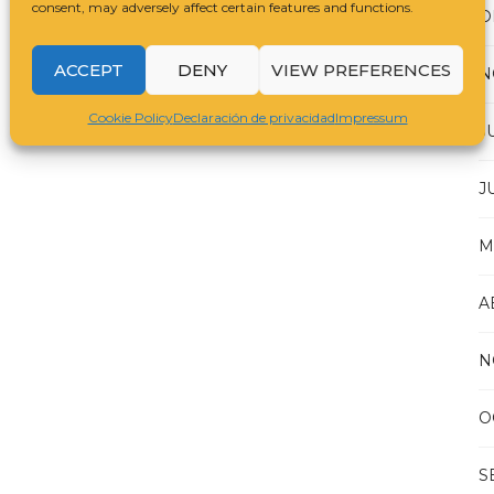
consent, may adversely affect certain features and functions.
D
ACCEPT
DENY
VIEW PREFERENCES
N
Cookie Policy
Declaración de privacidad
Impressum
J
J
M
A
N
O
S