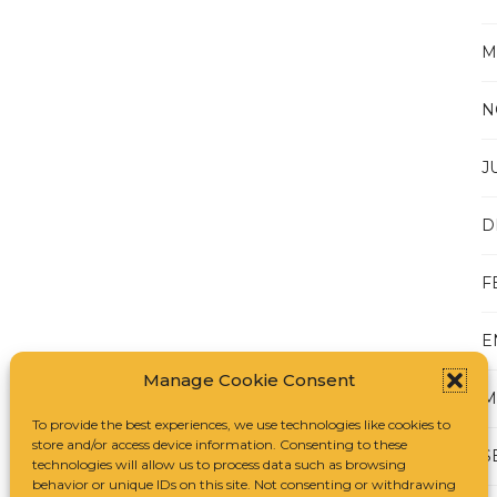
M
N
J
D
F
E
Manage Cookie Consent
M
To provide the best experiences, we use technologies like cookies to
store and/or access device information. Consenting to these
S
technologies will allow us to process data such as browsing
behavior or unique IDs on this site. Not consenting or withdrawing