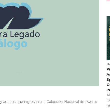
H
P
A
S
C
I
A
C
 artistas que ingresan a la Colección Nacional de Puerto
n