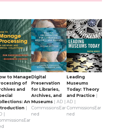
ow to Manage
Digital
Leading
rocessing of
Preservation
Museums
rchives and
for Libraries,
Today: Theory
pecial
Archives, and
and Practice
|
ollections: An
Museums
| AD |
AD |
ntroduction
|
CommissionsEar
CommissionsEar
D |
ned
ned
ommissionsEar
ed