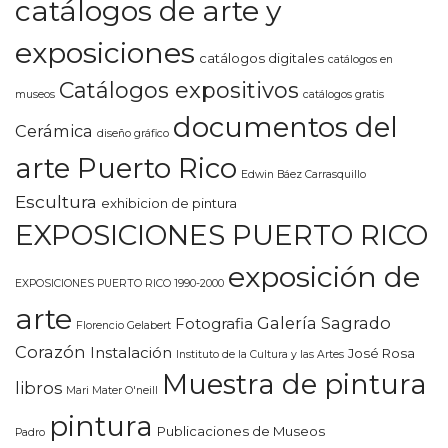
catálogos de arte y
exposiciones
catálogos digitales
catálogos en
Catálogos expositivos
museos
catálogos gratis
documentos del
Cerámica
diseño gráfico
arte Puerto Rico
Edwin Báez Carrasquillo
Escultura
exhibicion de pintura
EXPOSICIONES PUERTO RICO
exposición de
EXPOSICIONES PUERTO RICO 1990-2000
arte
Galería Sagrado
Fotografia
Florencio Gelabert
Corazón
Instalación
José Rosa
Instituto de la Cultura y las Artes
Muestra de pintura
libros
Mari Mater O'neill
pintura
Publicaciones de Museos
Padro