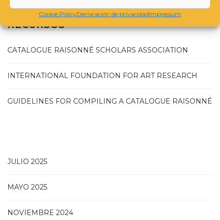
CATALOGS RESOURCES | CATÁLOGOS
Cookie Policy
Declaración de privacidad
Impressum
RECURSOS
CATALOGUE RAISONNÉ SCHOLARS ASSOCIATION
INTERNATIONAL FOUNDATION FOR ART RESEARCH
GUIDELINES FOR COMPILING A CATALOGUE RAISONNÉ
JULIO 2025
MAYO 2025
NOVIEMBRE 2024