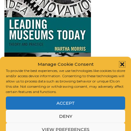
Manage Cookie Consent
To provide the best experiences, we use technologies like cookies to store
and/or access device information. Consenting to these technologies will
allow us to process data such as browsing behavior or unique IDs on
this site. Not consenting or withdrawing consent, may adversely affect
certain features and functions.
ACCEPT
Leading Museums Today: Theory and Practice
| AD |
CommissionsEarned
DENY
VIEW PREFERENCES