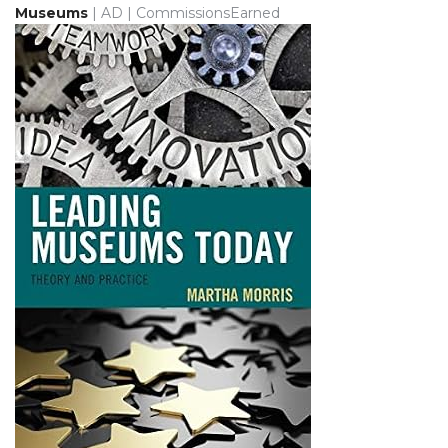
Museums
| AD | CommissionsEarned