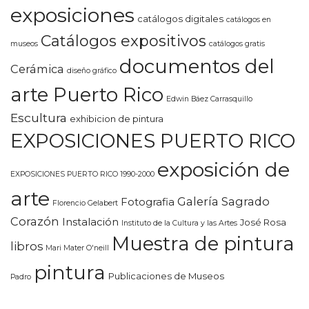
exposiciones
catálogos digitales
catálogos en
Catálogos expositivos
museos
catálogos gratis
documentos del
Cerámica
diseño gráfico
arte Puerto Rico
Edwin Báez Carrasquillo
Escultura
exhibicion de pintura
EXPOSICIONES PUERTO RICO
exposición de
EXPOSICIONES PUERTO RICO 1990-2000
arte
Galería Sagrado
Fotografia
Florencio Gelabert
Corazón
Instalación
José Rosa
Instituto de la Cultura y las Artes
Muestra de pintura
libros
Mari Mater O'neill
pintura
Publicaciones de Museos
Padro