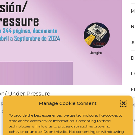
M
N
J
D
F
E
ión/ Under Pressure
Manage Cookie Consent
o PDF, de 344 páginas, documenta el evento del 19 de
M
 y enlace.
To provide the best experiences, we use technologies like cookies to
S
store and/or access device information. Consenting to these
technologies will allow us to process data such as browsing
behavior or unique IDs on this site. Not consenting or withdrawing