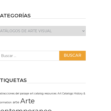
ATEGORÍAS
ategorías
scar:
TIQUETAS
stracciones del paisaje
art catalog resources
Art Catalogs History &
Arte
arte
formation
contemporaneo