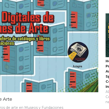
H
P
A
S
C
I
A
C
e Arte
n
ibros de arte en Museos y Fundaciones