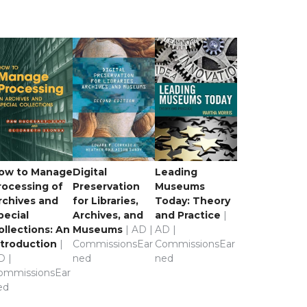
ow to Manage
Digital
Leading
rocessing of
Preservation
Museums
rchives and
for Libraries,
Today: Theory
pecial
Archives, and
and Practice
|
ollections: An
Museums
| AD |
AD |
ntroduction
|
CommissionsEar
CommissionsEar
D |
ned
ned
ommissionsEar
ed