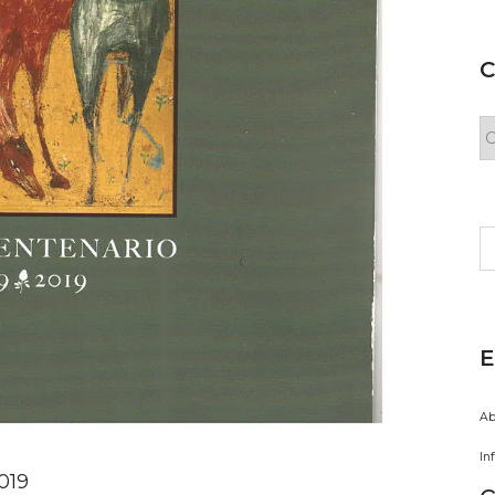
C
C
Bu
E
Ab
In
019