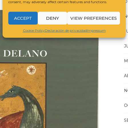
D
consent, may adversely affect certain features and functions.
N
ACCEPT
DENY
VIEW PREFERENCES
Cookie Policy
Declaración de privacidad
Impressum
J
J
M
A
N
O
S