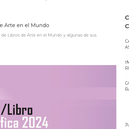
C
de Arte en el Mundo
s de Libros de Arte en el Mundo y algunas de sus
C
A
I
R
G
R
J