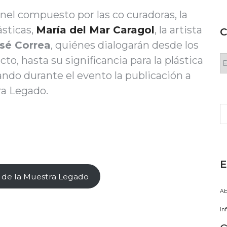
el compuesto por las co curadoras, la
sticas,
María del Mar Caragol
, la artista
C
sé Correa
, quiénes dialogarán desde los
C
to, hasta su significancia para la plástica
ndo durante el evento la publicación a
tra Legado.
Bu
E
 de la Muestra Legado
Ab
In