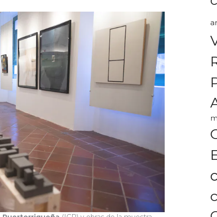
a
A
m