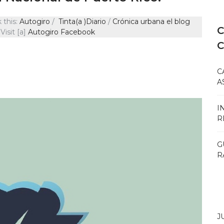
 this:
Autogiro
/
Tinta(a )Diario
/
Crónica urb
a
na el blog
C
Visit [a]
Autogiro Facebook
C
A
I
R
G
R
J