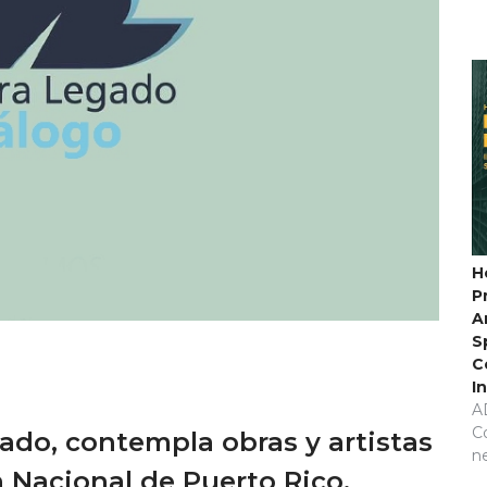
H
P
A
S
C
I
A
C
ado, contempla obras y artistas
n
n Nacional de Puerto Rico.