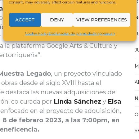
D
consent, may adversely affect certain features and functions.
ra Legado
, de la cual estas forman parte,
 piezas pueden ser vistas
N
ACCEPT
DENY
VIEW PREFERENCES
ía de la Sede del
Instituto de Cultura
Cookie Policy
Declaración de privacidad
Impressum
J
r más sobre las obras que conforman la
a la plataforma Google Arts & Culture y
J
ertorriqueña”.
M
Muestra Legado
,
un proyecto vinculado
obras desde el siglo XVIII hasta el
A
e destaca las nuevas adquisiciones de
N
ión, co curada por
Linda Sánchez
y
Elsa
 enfocado en el proyecto de adquisición,
O
 8 de febrero 2023, a las 7:00pm, en
Beneficencia.
S