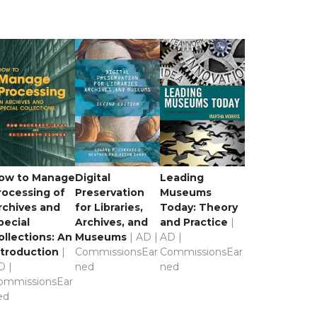
ow to Manage
Digital
Leading
rocessing of
Preservation
Museums
rchives and
for Libraries,
Today: Theory
pecial
Archives, and
and Practice
|
ollections: An
Museums
| AD |
AD |
ntroduction
|
CommissionsEar
CommissionsEar
D |
ned
ned
ommissionsEar
ed