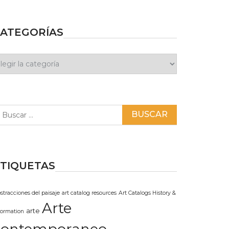
ATEGORÍAS
ategorías
scar:
TIQUETAS
stracciones del paisaje
art catalog resources
Art Catalogs History &
Arte
arte
formation
contemporaneo