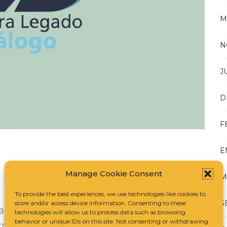
M
N
J
D
F
E
Manage Cookie Consent
M
To provide the best experiences, we use technologies like cookies to
S
store and/or access device information. Consenting to these
atálogo contempla obras y artistas que
technologies will allow us to process data such as browsing
behavior or unique IDs on this site. Not consenting or withdrawing
omo parte de un proyecto de