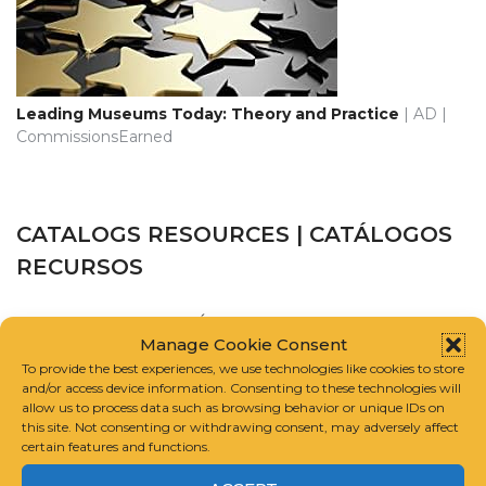
Leading Museums Today: Theory and Practice
| AD |
CommissionsEarned
CATALOGS RESOURCES | CATÁLOGOS
RECURSOS
CATALOGUE RAISONNÉ SCHOLARS ASSOCIATION
Manage Cookie Consent
To provide the best experiences, we use technologies like cookies to store
INTERNATIONAL FOUNDATION FOR ART RESEARCH
and/or access device information. Consenting to these technologies will
allow us to process data such as browsing behavior or unique IDs on
this site. Not consenting or withdrawing consent, may adversely affect
GUIDELINES FOR COMPILING A CATALOGUE RAISONNÉ
certain features and functions.