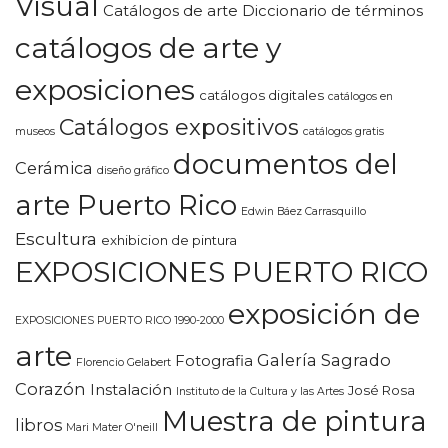
Visual
Catálogos de arte Diccionario de términos
catálogos de arte y
exposiciones
catálogos digitales
catálogos en
Catálogos expositivos
museos
catálogos gratis
documentos del
Cerámica
diseño gráfico
arte Puerto Rico
Edwin Báez Carrasquillo
Escultura
exhibicion de pintura
EXPOSICIONES PUERTO RICO
exposición de
EXPOSICIONES PUERTO RICO 1990-2000
arte
Galería Sagrado
Fotografia
Florencio Gelabert
Corazón
Instalación
José Rosa
Instituto de la Cultura y las Artes
Muestra de pintura
libros
Mari Mater O'neill