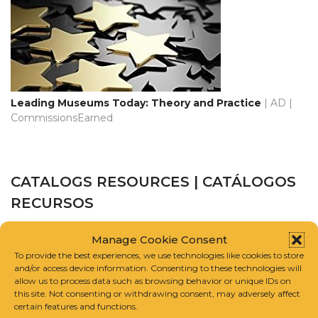
Leading Museums Today: Theory and Practice
| AD |
CommissionsEarned
CATALOGS RESOURCES | CATÁLOGOS
RECURSOS
Manage Cookie Consent
CATALOGUE RAISONNÉ SCHOLARS ASSOCIATION
To provide the best experiences, we use technologies like cookies to store
and/or access device information. Consenting to these technologies will
INTERNATIONAL FOUNDATION FOR ART RESEARCH
allow us to process data such as browsing behavior or unique IDs on
this site. Not consenting or withdrawing consent, may adversely affect
certain features and functions.
GUIDELINES FOR COMPILING A CATALOGUE RAISONNÉ