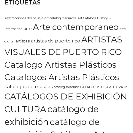
ETIQUETAS
Abstracciones del paisaje
art catalog resources
Art Catalogs History &
Arte contemporaneo
arte
Information
arte
ARTISTAS
artistas de puerto rico
artistas
digital
VISUALES DE PUERTO RICO
Catalogo Artistas Plásticos
Catalogos Artistas Plásticos
catalogos de museos
catalog raisonne
CATÁLOGOS DE ARTE GRATIS
CATÁLOGOS DE EXHIBICIÓN
CULTURA
catálogo de
exhibición
catálogo de