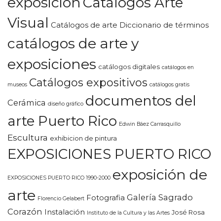
exposición
Catálogos Arte
Visual
Catálogos de arte Diccionario de términos
catálogos de arte y
exposiciones
catálogos digitales
catálogos en
Catálogos expositivos
museos
catálogos gratis
documentos del
Cerámica
diseño gráfico
arte Puerto Rico
Edwin Báez Carrasquillo
Escultura
exhibicion de pintura
EXPOSICIONES PUERTO RICO
exposición de
EXPOSICIONES PUERTO RICO 1990-2000
arte
Galería Sagrado
Fotografia
Florencio Gelabert
Corazón
Instalación
José Rosa
Instituto de la Cultura y las Artes