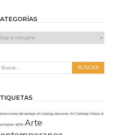
ATEGORÍAS
ategorías
scar:
TIQUETAS
stracciones del paisaje
art catalog resources
Art Catalogs History &
Arte
arte
formation
contemporaneo