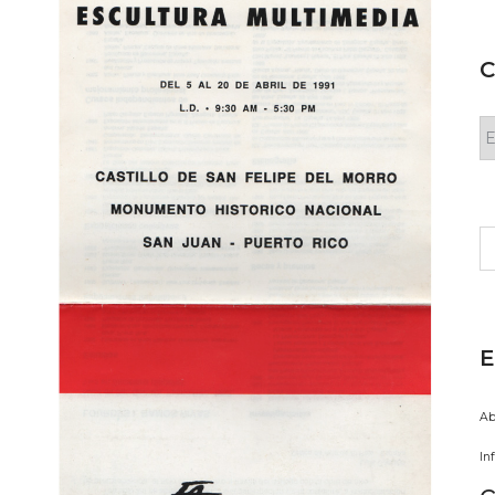
C
C
Bu
E
Ab
In