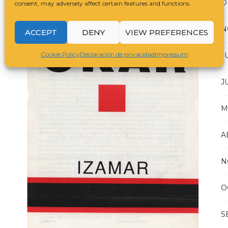
D
NOVIEMBRE 12, 2018
BY
THE ART GUY
consent, may adversely affect certain features and functions.
N
ACCEPT
DENY
VIEW PREFERENCES
Cookie Policy
Declaración de privacidad
Impressum
J
J
M
A
N
O
S