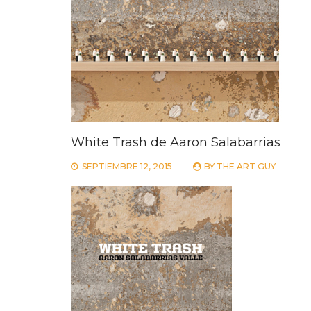
White Trash de Aaron Salabarrias
SEPTIEMBRE 12, 2015
BY
THE ART GUY