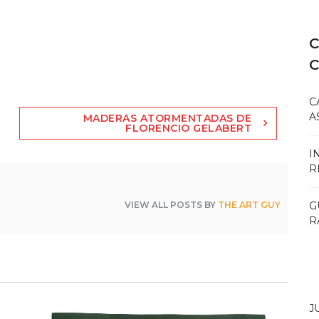
C
C
A
MADERAS ATORMENTADAS DE
FLORENCIO GELABERT
I
R
G
VIEW ALL POSTS BY
THE ART GUY
R
J