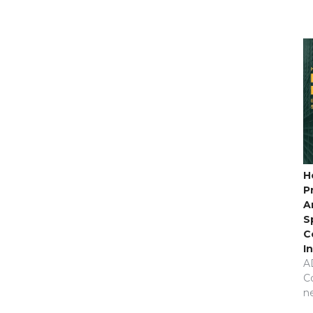
H
P
A
S
C
I
A
C
n