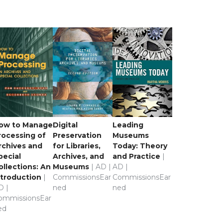
ow to Manage
Digital
Leading
rocessing of
Preservation
Museums
rchives and
for Libraries,
Today: Theory
pecial
Archives, and
and Practice
|
ollections: An
Museums
| AD |
AD |
ntroduction
|
CommissionsEar
CommissionsEar
D |
ned
ned
ommissionsEar
ed