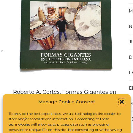
M
N
J
or
D
F
E
Roberto A. Cortés, Formas Gigantes en
la percusión antillana, 2011
Manage Cookie Consent
M
Formas Gigantes en la percusión antillana de
To provide the best experiences, we use technologies like cookies to
Roberto A. Cortés en el Museo de arte Dr. Pío
S
store and/or access device information. Consenting to these
López Martinez, 2011
technologies will allow us to process data such as browsing
behavior or unique IDs on this site. Not consenting or withdrawing