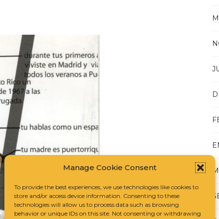
M
N
J
D
F
E
Manage Cookie Consent
M
To provide the best experiences, we use technologies like cookies to
S
store and/or access device information. Consenting to these
technologies will allow us to process data such as browsing
behavior or unique IDs on this site. Not consenting or withdrawing