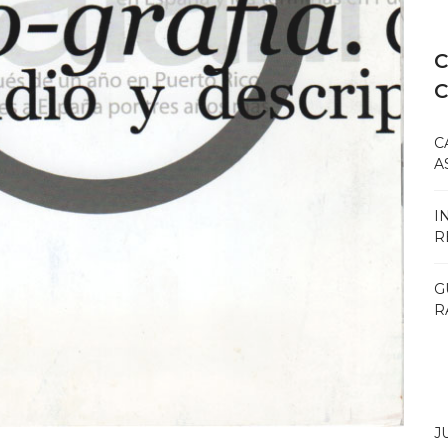
C
C
A
I
R
G
R
J