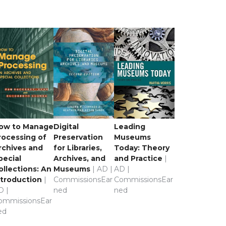
ow to Manage
Digital
Leading
rocessing of
Preservation
Museums
rchives and
for Libraries,
Today: Theory
pecial
Archives, and
and Practice
|
ollections: An
Museums
| AD |
AD |
ntroduction
|
CommissionsEar
CommissionsEar
D |
ned
ned
ommissionsEar
ed