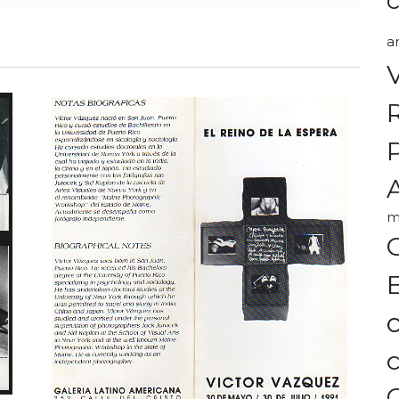
a
A
m