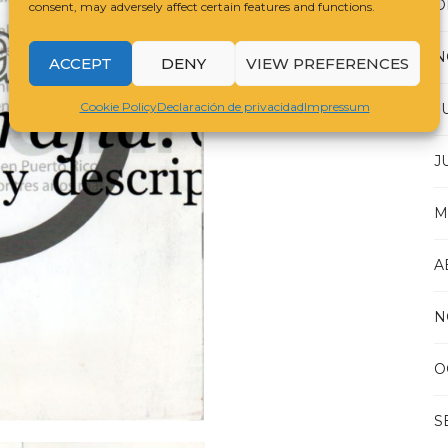
D
consent, may adversely affect certain features and functions.
N
ACCEPT
DENY
VIEW PREFERENCES
Cookie Policy
Declaración de privacidad
Impressum
J
J
M
A
N
O
S