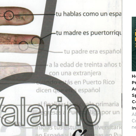
H
P
A
S
C
I
A
C
n