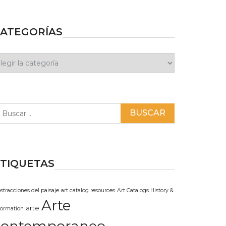
ATEGORÍAS
ategorías
scar:
TIQUETAS
stracciones del paisaje
art catalog resources
Art Catalogs History &
Arte
arte
formation
contemporaneo