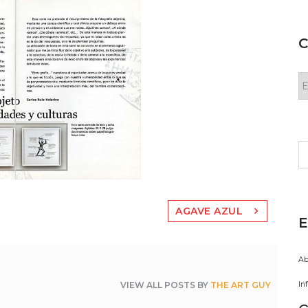
C
C
Bu
AGAVE AZUL
E
Ab
In
VIEW ALL POSTS BY
THE ART GUY