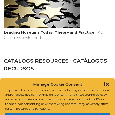
Leading Museums Today: Theory and Practice
| AD |
CommissionsEarned
CATALOGS RESOURCES | CATÁLOGOS
RECURSOS
CATALOGUE RAISONNÉ SCHOLARS ASSOCIATION
Manage Cookie Consent
To provide the best experiences, we use technologies like cookies to store
and/or access device information. Consenting to these technologies will
INTERNATIONAL FOUNDATION FOR ART RESEARCH
allow us to process data such as browsing behavior or unique IDs on
this site. Not consenting or withdrawing consent, may adversely affect
GUIDELINES FOR COMPILING A CATALOGUE RAISONNÉ
certain features and functions.