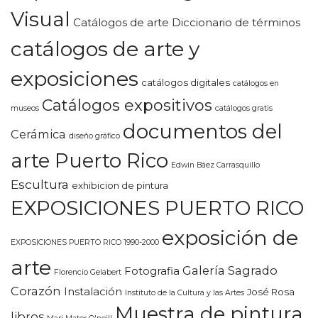
Visual
Catálogos de arte Diccionario de términos
catálogos de arte y
exposiciones
catálogos digitales
catálogos en
Catálogos expositivos
museos
catálogos gratis
documentos del
Cerámica
diseño gráfico
arte Puerto Rico
Edwin Báez Carrasquillo
Escultura
exhibicion de pintura
EXPOSICIONES PUERTO RICO
exposición de
EXPOSICIONES PUERTO RICO 1990-2000
arte
Galería Sagrado
Fotografia
Florencio Gelabert
Corazón
Instalación
José Rosa
Instituto de la Cultura y las Artes
Muestra de pintura
libros