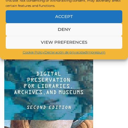
this site. Not consenting or withdrawing consent, may adversely affect
certain features and functions.
ACCEPT
DENY
How to Manage Processing of Archives and Special
Collections: An Introduction
| AD | CommissionsEarned
VIEW PREFERENCES
Cookie Policy
Declaración de privacidad
Impressum