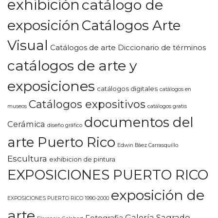
exhibición
catálogo de
exposición
Catálogos Arte
Visual
Catálogos de arte Diccionario de términos
catálogos de arte y
exposiciones
catálogos digitales
catálogos en
Catálogos expositivos
museos
catálogos gratis
documentos del
Cerámica
diseño gráfico
arte Puerto Rico
Edwin Báez Carrasquillo
Escultura
exhibicion de pintura
EXPOSICIONES PUERTO RICO
exposición de
EXPOSICIONES PUERTO RICO 1990-2000
arte
Galería Sagrado
Fotografia