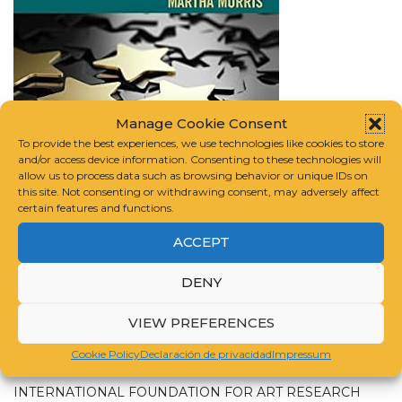
Manage Cookie Consent
To provide the best experiences, we use technologies like cookies to store
and/or access device information. Consenting to these technologies will
Leading Museums Today: Theory and Practice
| AD |
allow us to process data such as browsing behavior or unique IDs on
CommissionsEarned
this site. Not consenting or withdrawing consent, may adversely affect
certain features and functions.
ACCEPT
CATALOGS RESOURCES | CATÁLOGOS
DENY
RECURSOS
VIEW PREFERENCES
CATALOGUE RAISONNÉ SCHOLARS ASSOCIATION
Cookie Policy
Declaración de privacidad
Impressum
INTERNATIONAL FOUNDATION FOR ART RESEARCH