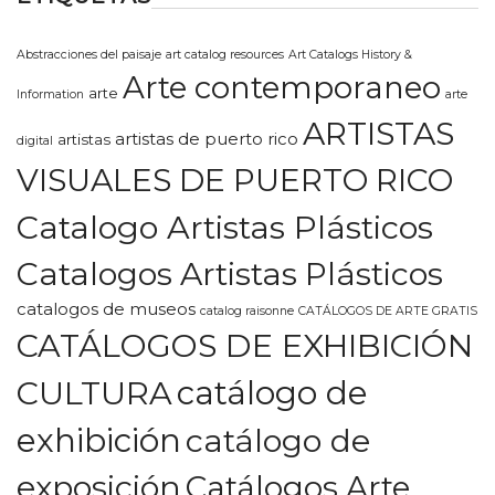
Abstracciones del paisaje
art catalog resources
Art Catalogs History &
Arte contemporaneo
arte
Information
arte
ARTISTAS
artistas de puerto rico
artistas
digital
VISUALES DE PUERTO RICO
Catalogo Artistas Plásticos
Catalogos Artistas Plásticos
catalogos de museos
catalog raisonne
CATÁLOGOS DE ARTE GRATIS
CATÁLOGOS DE EXHIBICIÓN
CULTURA
catálogo de
exhibición
catálogo de
exposición
Catálogos Arte