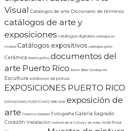
Visual
Catálogos de arte Diccionario de términos
catálogos de arte y
exposiciones
catálogos digitales
catálogos en
Catálogos expositivos
museos
catálogos gratis
documentos del
Cerámica
diseño gráfico
arte Puerto Rico
Edwin Báez Carrasquillo
Escultura
exhibicion de pintura
EXPOSICIONES PUERTO RICO
exposición de
EXPOSICIONES PUERTO RICO 1990-2000
arte
Galería Sagrado
Fotografia
Florencio Gelabert
Corazón
Instalación
José Rosa
Instituto de la Cultura y las Artes