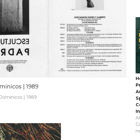
H
P
minicos | 1989
A
 Dominicos | 1989
S
C
I
A
C
n