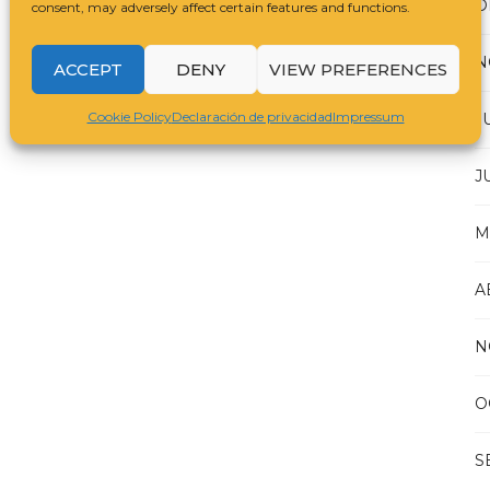
D
consent, may adversely affect certain features and functions.
N
ACCEPT
DENY
VIEW PREFERENCES
Cookie Policy
Declaración de privacidad
Impressum
J
J
M
A
N
O
S