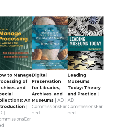
ow to Manage
Digital
Leading
rocessing of
Preservation
Museums
rchives and
for Libraries,
Today: Theory
pecial
Archives, and
and Practice
|
ollections: An
Museums
| AD |
AD |
ntroduction
|
CommissionsEar
CommissionsEar
D |
ned
ned
ommissionsEar
ed