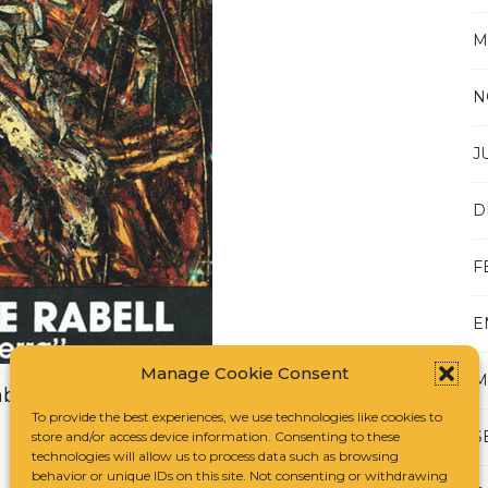
M
N
J
D
F
E
Manage Cookie Consent
M
bell | 1989
To provide the best experiences, we use technologies like cookies to
S
store and/or access device information. Consenting to these
technologies will allow us to process data such as browsing
behavior or unique IDs on this site. Not consenting or withdrawing