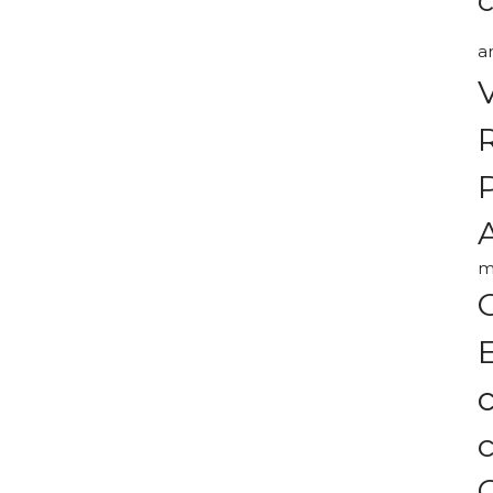
a
A
m