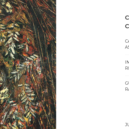
C
C
A
I
R
G
R
J