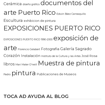
documentos del
Cerámica
diseño gráfico
arte Puerto Rico
Edwin Báez Carrasquillo
Escultura
exhibicion de pintura
EXPOSICIONES PUERTO RICO
exposición de
EXPOSICIONES PUERTO RICO 1990-2000
arte
Galería Sagrado
Fotografia
Florencio Gelabert
Corazón
Instalación
José Rosa
Instituto de la Cultura y las Artes
Muestra de pintura
libros
Mari Mater O'neill
pintura
Publicaciones de Museos
Padro
TOCA AD AYUDA AL BLOG