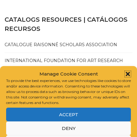
CATALOGS RESOURCES | CATÁLOGOS
RECURSOS
CATALOGUE RAISONNÉ SCHOLARS ASSOCIATION
INTERNATIONAL FOUNDATION FOR ART RESEARCH
Manage Cookie Consent
GUIDELINES FOR COMPILING A CATALOGUE RAISONNÉ
To provide the best experiences, we use technologies like cookies to store
and/or access device information. Consenting to these technologies will
allow us to process data such as browsing behavior or unique IDs on
this site. Not consenting or withdrawing consent, may adversely affect
certain features and functions.
JULIO 2025
ACCEPT
DENY
MAYO 2025