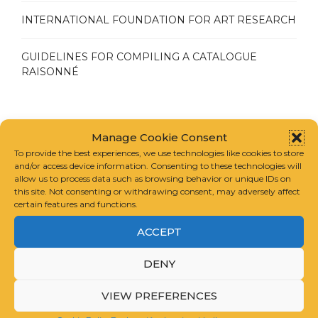
INTERNATIONAL FOUNDATION FOR ART RESEARCH
GUIDELINES FOR COMPILING A CATALOGUE
RAISONNÉ
Manage Cookie Consent
To provide the best experiences, we use technologies like cookies to store
JULIO 2025
and/or access device information. Consenting to these technologies will
allow us to process data such as browsing behavior or unique IDs on
this site. Not consenting or withdrawing consent, may adversely affect
MAYO 2025
certain features and functions.
ACCEPT
NOVIEMBRE 2024
DENY
JUNIO 2024
VIEW PREFERENCES
DICIEMBRE 2023