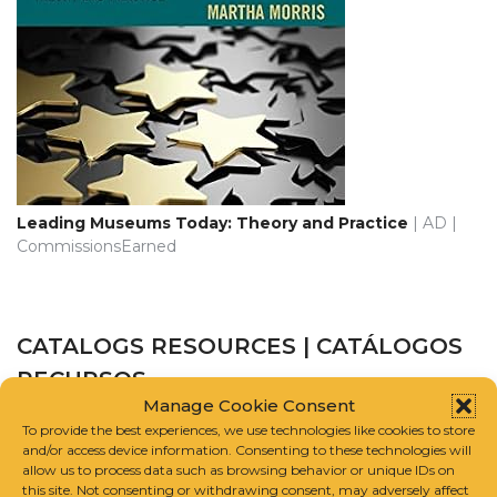
Leading Museums Today: Theory and Practice
| AD |
CommissionsEarned
CATALOGS RESOURCES | CATÁLOGOS
RECURSOS
Manage Cookie Consent
To provide the best experiences, we use technologies like cookies to store
CATALOGUE RAISONNÉ SCHOLARS ASSOCIATION
and/or access device information. Consenting to these technologies will
allow us to process data such as browsing behavior or unique IDs on
this site. Not consenting or withdrawing consent, may adversely affect
INTERNATIONAL FOUNDATION FOR ART RESEARCH