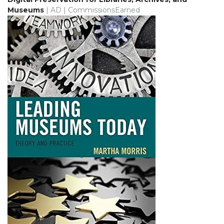
Museums
| AD | CommissionsEarned