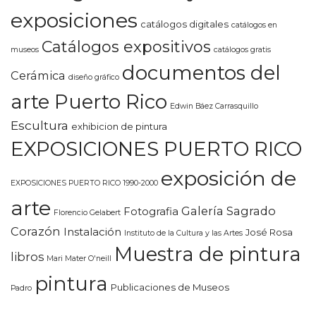
exposiciones
catálogos digitales
catálogos en
Catálogos expositivos
museos
catálogos gratis
documentos del
Cerámica
diseño gráfico
arte Puerto Rico
Edwin Báez Carrasquillo
Escultura
exhibicion de pintura
EXPOSICIONES PUERTO RICO
exposición de
EXPOSICIONES PUERTO RICO 1990-2000
arte
Galería Sagrado
Fotografia
Florencio Gelabert
Corazón
Instalación
José Rosa
Instituto de la Cultura y las Artes
Muestra de pintura
libros
Mari Mater O'neill
pintura
Publicaciones de Museos
Padro