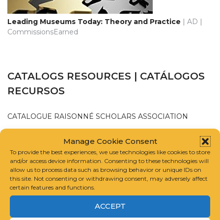
Leading Museums Today: Theory and Practice
| AD |
CommissionsEarned
CATALOGS RESOURCES | CATÁLOGOS
RECURSOS
CATALOGUE RAISONNÉ SCHOLARS ASSOCIATION
Manage Cookie Consent
INTERNATIONAL FOUNDATION FOR ART RESEARCH
To provide the best experiences, we use technologies like cookies to store
and/or access device information. Consenting to these technologies will
GUIDELINES FOR COMPILING A CATALOGUE RAISONNÉ
allow us to process data such as browsing behavior or unique IDs on
this site. Not consenting or withdrawing consent, may adversely affect
certain features and functions.
ACCEPT