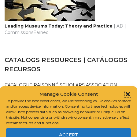
Leading Museums Today: Theory and Practice
| AD |
CommissionsEarned
CATALOGS RESOURCES | CATÁLOGOS
RECURSOS
CATALOGUE RAISONNÉ SCHOLARS ASSOCIATION
Manage Cookie Consent
INTERNATIONAL FOUNDATION FOR ART RESEARCH
To provide the best experiences, we use technologies like cookies to store
and/or access device information. Consenting to these technologies will
allow us to process data such as browsing behavior or unique IDs on
GUIDELINES FOR COMPILING A CATALOGUE RAISONNÉ
this site. Not consenting or withdrawing consent, may adversely affect
certain features and functions.
ACCEPT