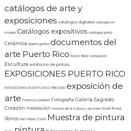
catálogos de arte y
exposiciones
catálogos digitales
catálogos en
Catálogos expositivos
museos
catálogos gratis
documentos del
Cerámica
diseño gráfico
arte Puerto Rico
Edwin Báez Carrasquillo
Escultura
exhibicion de pintura
EXPOSICIONES PUERTO RICO
exposición de
EXPOSICIONES PUERTO RICO 1990-2000
arte
Galería Sagrado
Fotografia
Florencio Gelabert
Corazón
Instalación
José Rosa
Instituto de la Cultura y las Artes
Muestra de pintura
libros
Mari Mater O'neill
pintura
Publicaciones de Museos