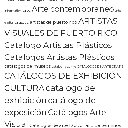
Abstracciones del paisaje
art catalog resources
Art Catalogs History &
Arte contemporaneo
arte
Information
arte
ARTISTAS
artistas de puerto rico
artistas
digital
VISUALES DE PUERTO RICO
Catalogo Artistas Plásticos
Catalogos Artistas Plásticos
catalogos de museos
catalog raisonne
CATÁLOGOS DE ARTE GRATIS
CATÁLOGOS DE EXHIBICIÓN
CULTURA
catálogo de
exhibición
catálogo de
exposición
Catálogos Arte
Visual
Catálogos de arte Diccionario de términos