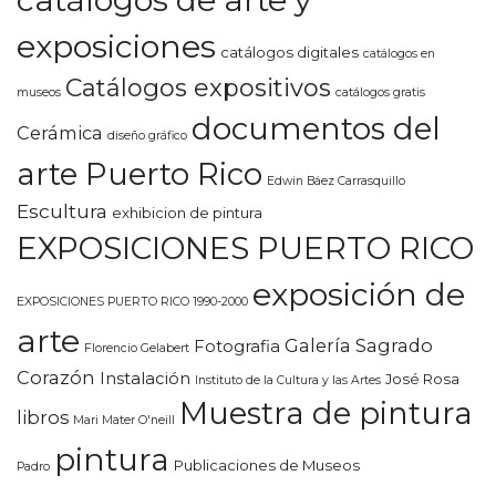
catálogos de arte y
exposiciones
catálogos digitales
catálogos en
Catálogos expositivos
museos
catálogos gratis
documentos del
Cerámica
diseño gráfico
arte Puerto Rico
Edwin Báez Carrasquillo
Escultura
exhibicion de pintura
EXPOSICIONES PUERTO RICO
exposición de
EXPOSICIONES PUERTO RICO 1990-2000
arte
Galería Sagrado
Fotografia
Florencio Gelabert
Corazón
Instalación
José Rosa
Instituto de la Cultura y las Artes
Muestra de pintura
libros
Mari Mater O'neill
pintura
Publicaciones de Museos
Padro