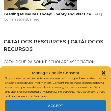
Leading Museums Today: Theory and Practice
| AD |
CommissionsEarned
CATALOGS RESOURCES | CATÁLOGOS
RECURSOS
CATALOGUE RAISONNÉ SCHOLARS ASSOCIATION
Manage Cookie Consent
INTERNATIONAL FOUNDATION FOR ART RESEARCH
To provide the best experiences, we use technologies like cookies to store
and/or access device information. Consenting to these technologies will
allow us to process data such as browsing behavior or unique IDs on
GUIDELINES FOR COMPILING A CATALOGUE RAISONNÉ
this site. Not consenting or withdrawing consent, may adversely affect
certain features and functions.
ACCEPT