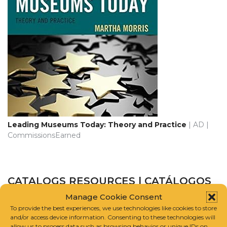
Leading Museums Today: Theory and Practice
| AD |
CommissionsEarned
CATALOGS RESOURCES | CATÁLOGOS
RECURSOS
Manage Cookie Consent
To provide the best experiences, we use technologies like cookies to store
and/or access device information. Consenting to these technologies will
CATALOGUE RAISONNÉ SCHOLARS ASSOCIATION
allow us to process data such as browsing behavior or unique IDs on