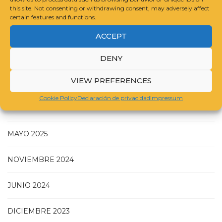
this site. Not consenting or withdrawing consent, may adversely affect
certain features and functions.
INTERNATIONAL FOUNDATION FOR ART RESEARCH
ACCEPT
GUIDELINES FOR COMPILING A CATALOGUE RAISONNÉ
DENY
VIEW PREFERENCES
Cookie Policy
Declaración de privacidad
Impressum
JULIO 2025
MAYO 2025
NOVIEMBRE 2024
JUNIO 2024
DICIEMBRE 2023