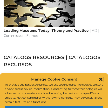
Leading Museums Today: Theory and Practice
| AD |
CommissionsEarned
CATALOGS RESOURCES | CATÁLOGOS
RECURSOS
CATALOGUE RAISONNÉ SCHOLARS ASSOCIATION
Manage Cookie Consent
To provide the best experiences, we use technologies like cookies to store
and/or access device information. Consenting to these technologies will
INTERNATIONAL FOUNDATION FOR ART RESEARCH
allow us to process data such as browsing behavior or unique IDs on
this site. Not consenting or withdrawing consent, may adversely affect
GUIDELINES FOR COMPILING A CATALOGUE RAISONNÉ
certain features and functions.