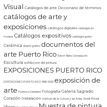
Visual
Catálogos de arte Diccionario de términos
catálogos de arte y
exposiciones
catálogos digitales
catálogos en
Catálogos expositivos
museos
catálogos gratis
documentos del
Cerámica
diseño gráfico
arte Puerto Rico
Edwin Báez Carrasquillo
Escultura
exhibicion de pintura
EXPOSICIONES PUERTO RICO
exposición de
EXPOSICIONES PUERTO RICO 1990-2000
arte
Galería Sagrado
Fotografia
Florencio Gelabert
Corazón
Instalación
José Rosa
Instituto de la Cultura y las Artes
Muestra de pintura
libros