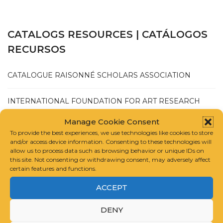
CATALOGS RESOURCES | CATÁLOGOS
RECURSOS
CATALOGUE RAISONNÉ SCHOLARS ASSOCIATION
INTERNATIONAL FOUNDATION FOR ART RESEARCH
Manage Cookie Consent
GUIDELINES FOR COMPILING A CATALOGUE RAISONNÉ
To provide the best experiences, we use technologies like cookies to store
and/or access device information. Consenting to these technologies will
allow us to process data such as browsing behavior or unique IDs on
this site. Not consenting or withdrawing consent, may adversely affect
certain features and functions.
ACCEPT
JULIO 2025
DENY
MAYO 2025