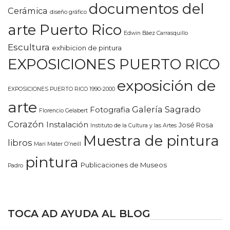
documentos del
Cerámica
diseño gráfico
arte Puerto Rico
Edwin Báez Carrasquillo
Escultura
exhibicion de pintura
EXPOSICIONES PUERTO RICO
exposición de
EXPOSICIONES PUERTO RICO 1990-2000
arte
Galería Sagrado
Fotografia
Florencio Gelabert
Corazón
Instalación
José Rosa
Instituto de la Cultura y las Artes
Muestra de pintura
libros
Mari Mater O'neill
pintura
Publicaciones de Museos
Padro
TOCA AD AYUDA AL BLOG