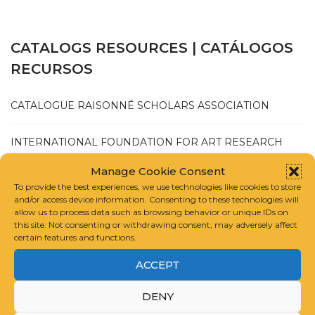
CATALOGS RESOURCES | CATÁLOGOS
RECURSOS
CATALOGUE RAISONNÉ SCHOLARS ASSOCIATION
INTERNATIONAL FOUNDATION FOR ART RESEARCH
Manage Cookie Consent
GUIDELINES FOR COMPILING A CATALOGUE RAISONNÉ
To provide the best experiences, we use technologies like cookies to store
and/or access device information. Consenting to these technologies will
allow us to process data such as browsing behavior or unique IDs on
this site. Not consenting or withdrawing consent, may adversely affect
certain features and functions.
ACCEPT
JULIO 2025
DENY
MAYO 2025