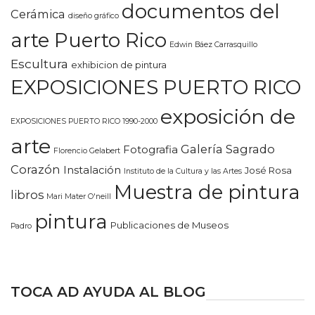
documentos del
Cerámica
diseño gráfico
arte Puerto Rico
Edwin Báez Carrasquillo
Escultura
exhibicion de pintura
EXPOSICIONES PUERTO RICO
exposición de
EXPOSICIONES PUERTO RICO 1990-2000
arte
Galería Sagrado
Fotografia
Florencio Gelabert
Corazón
Instalación
José Rosa
Instituto de la Cultura y las Artes
Muestra de pintura
libros
Mari Mater O'neill
pintura
Publicaciones de Museos
Padro
TOCA AD AYUDA AL BLOG