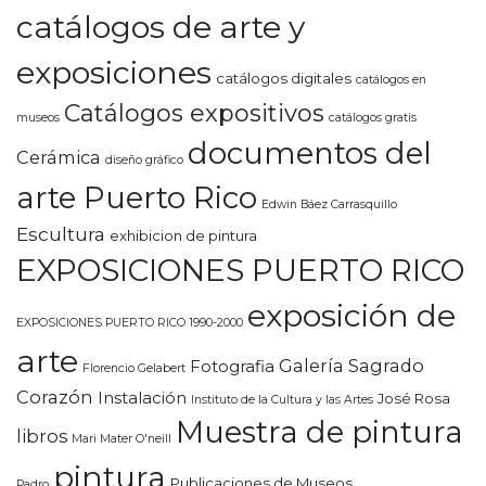
catálogos de arte y
exposiciones
catálogos digitales
catálogos en
Catálogos expositivos
museos
catálogos gratis
documentos del
Cerámica
diseño gráfico
arte Puerto Rico
Edwin Báez Carrasquillo
Escultura
exhibicion de pintura
EXPOSICIONES PUERTO RICO
exposición de
EXPOSICIONES PUERTO RICO 1990-2000
arte
Galería Sagrado
Fotografia
Florencio Gelabert
Corazón
Instalación
José Rosa
Instituto de la Cultura y las Artes
Muestra de pintura
libros
Mari Mater O'neill
pintura
Publicaciones de Museos
Padro