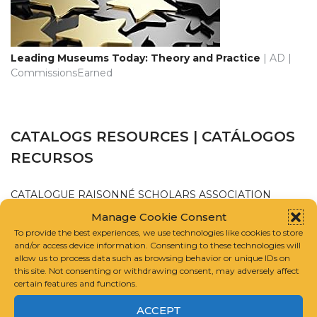
Leading Museums Today: Theory and Practice
| AD |
CommissionsEarned
CATALOGS RESOURCES | CATÁLOGOS
RECURSOS
CATALOGUE RAISONNÉ SCHOLARS ASSOCIATION
Manage Cookie Consent
INTERNATIONAL FOUNDATION FOR ART RESEARCH
To provide the best experiences, we use technologies like cookies to store
and/or access device information. Consenting to these technologies will
allow us to process data such as browsing behavior or unique IDs on
GUIDELINES FOR COMPILING A CATALOGUE RAISONNÉ
this site. Not consenting or withdrawing consent, may adversely affect
certain features and functions.
ACCEPT