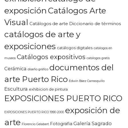
exposición
Catálogos Arte
Visual
Catálogos de arte Diccionario de términos
catálogos de arte y
exposiciones
catálogos digitales
catálogos en
Catálogos expositivos
museos
catálogos gratis
documentos del
Cerámica
diseño gráfico
arte Puerto Rico
Edwin Báez Carrasquillo
Escultura
exhibicion de pintura
EXPOSICIONES PUERTO RICO
exposición de
EXPOSICIONES PUERTO RICO 1990-2000
arte
Galería Sagrado
Fotografia
Florencio Gelabert