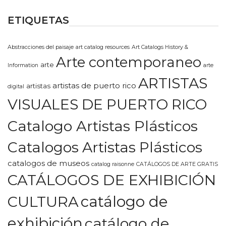
ETIQUETAS
Abstracciones del paisaje
art catalog resources
Art Catalogs History &
Arte contemporaneo
arte
Information
arte
ARTISTAS
artistas de puerto rico
artistas
digital
VISUALES DE PUERTO RICO
Catalogo Artistas Plásticos
Catalogos Artistas Plásticos
catalogos de museos
catalog raisonne
CATÁLOGOS DE ARTE GRATIS
CATÁLOGOS DE EXHIBICIÓN
CULTURA
catálogo de
exhibición
catálogo de