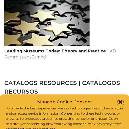
Leading Museums Today: Theory and Practice
| AD |
CommissionsEarned
CATALOGS RESOURCES | CATÁLOGOS
RECURSOS
Manage Cookie Consent
CATALOGUE RAISONNÉ SCHOLARS ASSOCIATION
To provide the best experiences, we use technologies like cookies to store
and/or access device information. Consenting to these technologies will
allow us to process data such as browsing behavior or unique IDs on
INTERNATIONAL FOUNDATION FOR ART RESEARCH
this site. Not consenting or withdrawing consent, may adversely affect
certain features and functions.