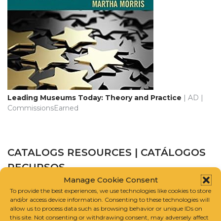
Leading Museums Today: Theory and Practice
| AD |
CommissionsEarned
CATALOGS RESOURCES | CATÁLOGOS
RECURSOS
Manage Cookie Consent
To provide the best experiences, we use technologies like cookies to store
CATALOGUE RAISONNÉ SCHOLARS ASSOCIATION
and/or access device information. Consenting to these technologies will
allow us to process data such as browsing behavior or unique IDs on
this site. Not consenting or withdrawing consent, may adversely affect
INTERNATIONAL FOUNDATION FOR ART RESEARCH