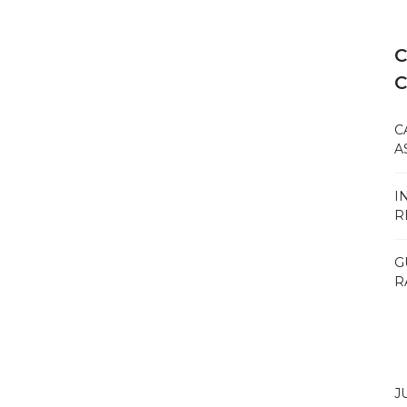
C
C
A
I
R
G
R
J