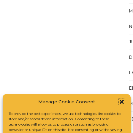
M
N
J
D
F
E
Manage Cookie Consent
M
To provide the best experiences, we use technologies like cookies to
S
store and/or access device information. Consenting to these
technologies will allow us to process data such as browsing
behavior or unique IDs on this site. Not consenting or withdrawing