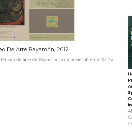
seo De Arte Bayamón, 2012
el Museo de arte de Bayamón, 5 de noviembre de 2012 a
H
P
A
S
C
I
A
C
n