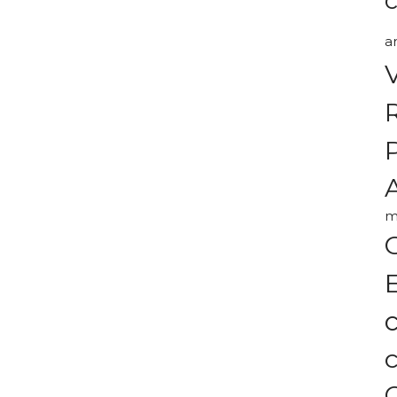
a
A
m