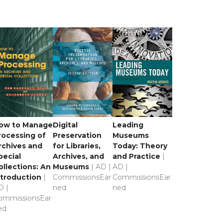
ow to Manage
Digital
Leading
rocessing of
Preservation
Museums
rchives and
for Libraries,
Today: Theory
pecial
Archives, and
and Practice
|
ollections: An
Museums
| AD |
AD |
ntroduction
|
CommissionsEar
CommissionsEar
D |
ned
ned
ommissionsEar
ed