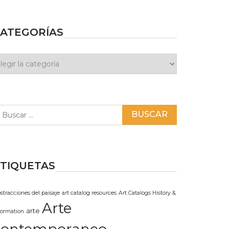
ATEGORÍAS
ategorías
scar:
TIQUETAS
stracciones del paisaje
art catalog resources
Art Catalogs History &
Arte
arte
formation
contemporaneo