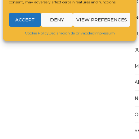
D
consent, may adversely affect certain features and functions.
N
ACCEPT
DENY
VIEW PREFERENCES
Cookie Policy
Declaración de privacidad
Impressum
J
J
M
A
N
O
S