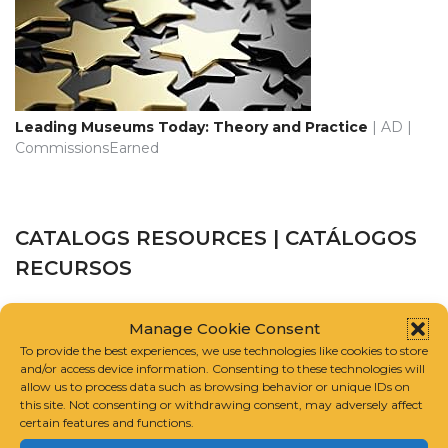
Leading Museums Today: Theory and Practice
| AD |
CommissionsEarned
CATALOGS RESOURCES | CATÁLOGOS
RECURSOS
CATALOGUE RAISONNÉ SCHOLARS ASSOCIATION
Manage Cookie Consent
To provide the best experiences, we use technologies like cookies to store
and/or access device information. Consenting to these technologies will
INTERNATIONAL FOUNDATION FOR ART RESEARCH
allow us to process data such as browsing behavior or unique IDs on
this site. Not consenting or withdrawing consent, may adversely affect
GUIDELINES FOR COMPILING A CATALOGUE RAISONNÉ
certain features and functions.