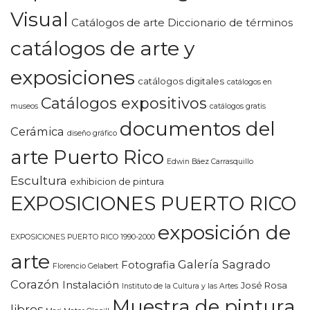
Visual
Catálogos de arte Diccionario de términos
catálogos de arte y
exposiciones
catálogos digitales
catálogos en
Catálogos expositivos
museos
catálogos gratis
documentos del
Cerámica
diseño gráfico
arte Puerto Rico
Edwin Báez Carrasquillo
Escultura
exhibicion de pintura
EXPOSICIONES PUERTO RICO
exposición de
EXPOSICIONES PUERTO RICO 1990-2000
arte
Galería Sagrado
Fotografia
Florencio Gelabert
Corazón
Instalación
José Rosa
Instituto de la Cultura y las Artes
Muestra de pintura
libros