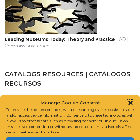
Leading Museums Today: Theory and Practice
| AD |
CommissionsEarned
CATALOGS RESOURCES | CATÁLOGOS
RECURSOS
CATALOGUE RAISONNÉ SCHOLARS ASSOCIATION
Manage Cookie Consent
To provide the best experiences, we use technologies like cookies to store
and/or access device information. Consenting to these technologies will
INTERNATIONAL FOUNDATION FOR ART RESEARCH
allow us to process data such as browsing behavior or unique IDs on
this site. Not consenting or withdrawing consent, may adversely affect
GUIDELINES FOR COMPILING A CATALOGUE RAISONNÉ
certain features and functions.