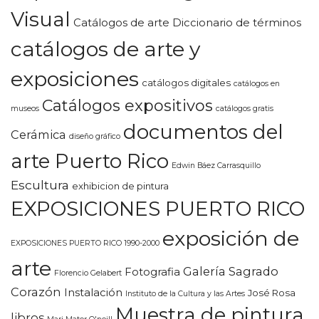
Visual
Catálogos de arte Diccionario de términos
catálogos de arte y
exposiciones
catálogos digitales
catálogos en
Catálogos expositivos
museos
catálogos gratis
documentos del
Cerámica
diseño gráfico
arte Puerto Rico
Edwin Báez Carrasquillo
Escultura
exhibicion de pintura
EXPOSICIONES PUERTO RICO
exposición de
EXPOSICIONES PUERTO RICO 1990-2000
arte
Galería Sagrado
Fotografia
Florencio Gelabert
Corazón
Instalación
José Rosa
Instituto de la Cultura y las Artes
Muestra de pintura
libros