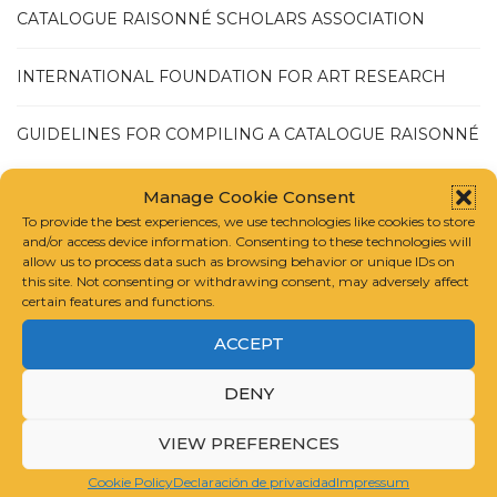
CATALOGUE RAISONNÉ SCHOLARS ASSOCIATION
INTERNATIONAL FOUNDATION FOR ART RESEARCH
GUIDELINES FOR COMPILING A CATALOGUE RAISONNÉ
Manage Cookie Consent
To provide the best experiences, we use technologies like cookies to store
and/or access device information. Consenting to these technologies will
allow us to process data such as browsing behavior or unique IDs on
JULIO 2025
this site. Not consenting or withdrawing consent, may adversely affect
certain features and functions.
MAYO 2025
ACCEPT
NOVIEMBRE 2024
DENY
VIEW PREFERENCES
JUNIO 2024
Cookie Policy
Declaración de privacidad
Impressum