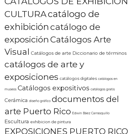
CATÁLOGOS DE EXHIBICIÓN
CULTURA
catálogo de
exhibición
catálogo de
exposición
Catálogos Arte
Visual
Catálogos de arte Diccionario de términos
catálogos de arte y
exposiciones
catálogos digitales
catálogos en
Catálogos expositivos
museos
catálogos gratis
documentos del
Cerámica
diseño gráfico
arte Puerto Rico
Edwin Báez Carrasquillo
Escultura
exhibicion de pintura
EXPOSICIONES PUERTO RICO