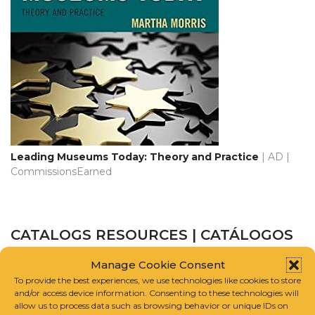
Leading Museums Today: Theory and Practice
| AD |
CommissionsEarned
CATALOGS RESOURCES | CATÁLOGOS
RECURSOS
Manage Cookie Consent
To provide the best experiences, we use technologies like cookies to store
CATALOGUE RAISONNÉ SCHOLARS ASSOCIATION
and/or access device information. Consenting to these technologies will
allow us to process data such as browsing behavior or unique IDs on