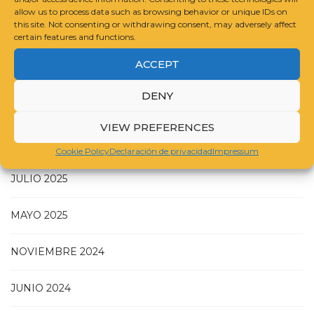
allow us to process data such as browsing behavior or unique IDs on
CATALOGUE RAISONNÉ SCHOLARS ASSOCIATION
this site. Not consenting or withdrawing consent, may adversely affect
certain features and functions.
INTERNATIONAL FOUNDATION FOR ART RESEARCH
ACCEPT
GUIDELINES FOR COMPILING A CATALOGUE RAISONNÉ
DENY
VIEW PREFERENCES
Cookie Policy
Declaración de privacidad
Impressum
JULIO 2025
MAYO 2025
NOVIEMBRE 2024
JUNIO 2024