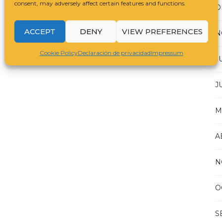
consent, may adversely affect certain features and functions.
D
ACCEPT
DENY
VIEW PREFERENCES
N
Cookie Policy
Declaración de privacidad
Impressum
J
J
M
A
N
O
S