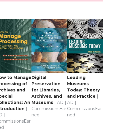
ow to Manage
Digital
Leading
rocessing of
Preservation
Museums
rchives and
for Libraries,
Today: Theory
pecial
Archives, and
and Practice
|
ollections: An
Museums
| AD |
AD |
ntroduction
|
CommissionsEar
CommissionsEar
D |
ned
ned
ommissionsEar
ed