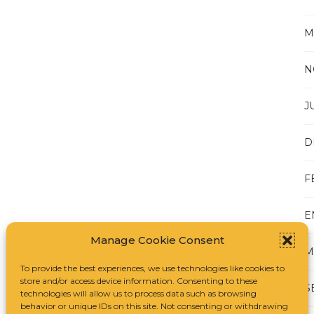
M
N
J
D
F
E
Manage Cookie Consent
M
To provide the best experiences, we use technologies like cookies to
store and/or access device information. Consenting to these
S
technologies will allow us to process data such as browsing
behavior or unique IDs on this site. Not consenting or withdrawing