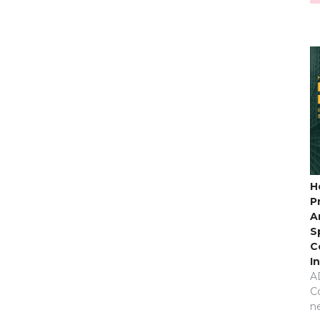
H
P
A
S
C
I
A
C
n