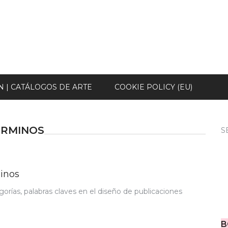
N | CATÁLOGOS DE ARTE
COOKIE POLICY (EU)
ÉRMINOS
S
minos
orías, palabras claves en el diseño de publicaciones
B