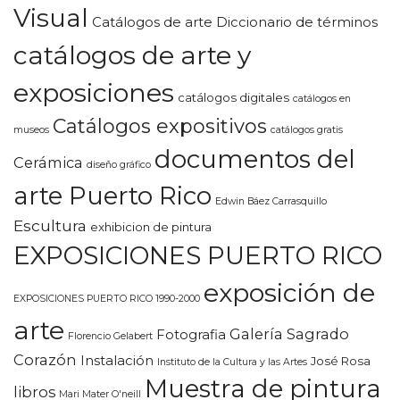
Visual
Catálogos de arte Diccionario de términos
catálogos de arte y
exposiciones
catálogos digitales
catálogos en
Catálogos expositivos
museos
catálogos gratis
documentos del
Cerámica
diseño gráfico
arte Puerto Rico
Edwin Báez Carrasquillo
Escultura
exhibicion de pintura
EXPOSICIONES PUERTO RICO
exposición de
EXPOSICIONES PUERTO RICO 1990-2000
arte
Galería Sagrado
Fotografia
Florencio Gelabert
Corazón
Instalación
José Rosa
Instituto de la Cultura y las Artes
Muestra de pintura
libros
Mari Mater O'neill