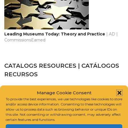
Leading Museums Today: Theory and Practice
| AD |
CommissionsEarned
CATALOGS RESOURCES | CATÁLOGOS
RECURSOS
CATALOGUE RAISONNÉ SCHOLARS ASSOCIATION
Manage Cookie Consent
To provide the best experiences, we use technologies like cookies to store
INTERNATIONAL FOUNDATION FOR ART RESEARCH
and/or access device information. Consenting to these technologies will
allow us to process data such as browsing behavior or unique IDs on
this site. Not consenting or withdrawing consent, may adversely affect
GUIDELINES FOR COMPILING A CATALOGUE RAISONNÉ
certain features and functions.