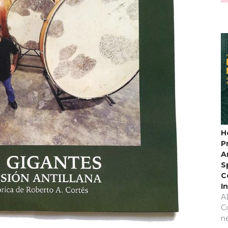
H
P
A
S
C
I
A
C
n