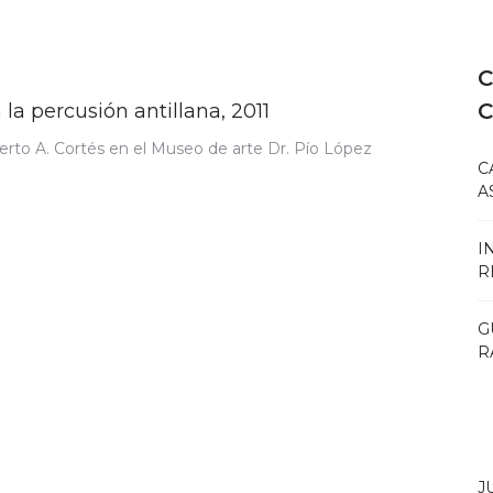
C
la percusión antillana, 2011
erto A. Cortés en el Museo de arte Dr. Pío López
C
A
I
R
G
R
J