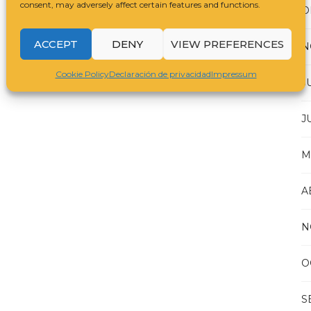
consent, may adversely affect certain features and functions.
D
ACCEPT
DENY
VIEW PREFERENCES
N
Cookie Policy
Declaración de privacidad
Impressum
J
J
M
A
N
O
S