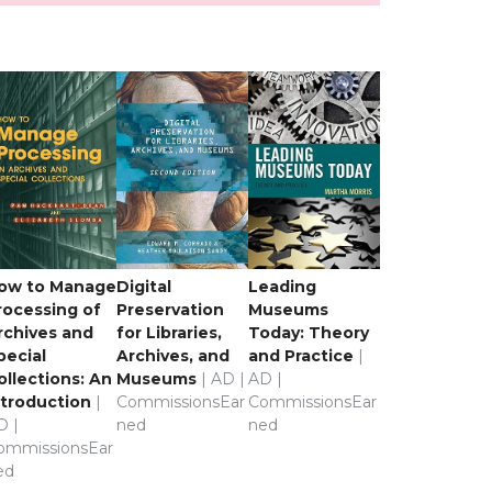
ow to Manage
Digital
Leading
rocessing of
Preservation
Museums
rchives and
for Libraries,
Today: Theory
pecial
Archives, and
and Practice
|
ollections: An
Museums
| AD |
AD |
ntroduction
|
CommissionsEar
CommissionsEar
D |
ned
ned
ommissionsEar
ed