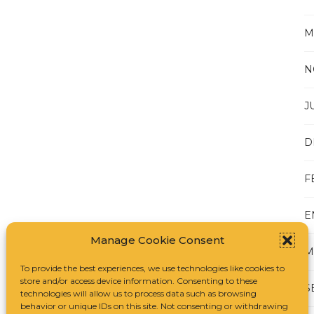
M
N
J
D
F
E
Manage Cookie Consent
M
To provide the best experiences, we use technologies like cookies to
store and/or access device information. Consenting to these
S
technologies will allow us to process data such as browsing
behavior or unique IDs on this site. Not consenting or withdrawing