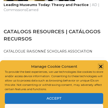
Leading Museums Today: Theory and Practice
| AD |
CommissionsEarned
CATALOGS RESOURCES | CATÁLOGOS
RECURSOS
CATALOGUE RAISONNÉ SCHOLARS ASSOCIATION
INTERNATIONAL FOUNDATION FOR ART RESEARCH
Manage Cookie Consent
To provide the best experiences, we use technologies like cookies to store
and/or access device information. Consenting to these technologies will
GUIDELINES FOR COMPILING A CATALOGUE RAISONNÉ
allow us to process data such as browsing behavior or unique IDs on
this site. Not consenting or withdrawing consent, may adversely affect
certain features and functions.
ACCEPT
JULIO 2025