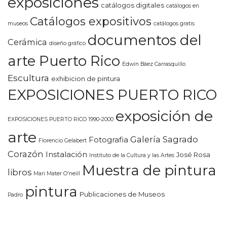
exposiciones
catálogos digitales
catálogos en
Catálogos expositivos
museos
catálogos gratis
documentos del
Cerámica
diseño gráfico
arte Puerto Rico
Edwin Báez Carrasquillo
Escultura
exhibicion de pintura
EXPOSICIONES PUERTO RICO
exposición de
EXPOSICIONES PUERTO RICO 1990-2000
arte
Galería Sagrado
Fotografia
Florencio Gelabert
Corazón
Instalación
José Rosa
Instituto de la Cultura y las Artes
Muestra de pintura
libros
Mari Mater O'neill
pintura
Publicaciones de Museos
Padro