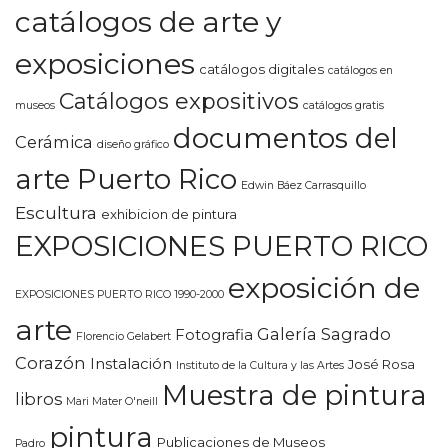
catálogos de arte y
exposiciones
catálogos digitales
catálogos en
Catálogos expositivos
museos
catálogos gratis
documentos del
Cerámica
diseño gráfico
arte Puerto Rico
Edwin Báez Carrasquillo
Escultura
exhibicion de pintura
EXPOSICIONES PUERTO RICO
exposición de
EXPOSICIONES PUERTO RICO 1990-2000
arte
Galería Sagrado
Fotografia
Florencio Gelabert
Corazón
Instalación
José Rosa
Instituto de la Cultura y las Artes
Muestra de pintura
libros
Mari Mater O'neill
pintura
Publicaciones de Museos
Padro