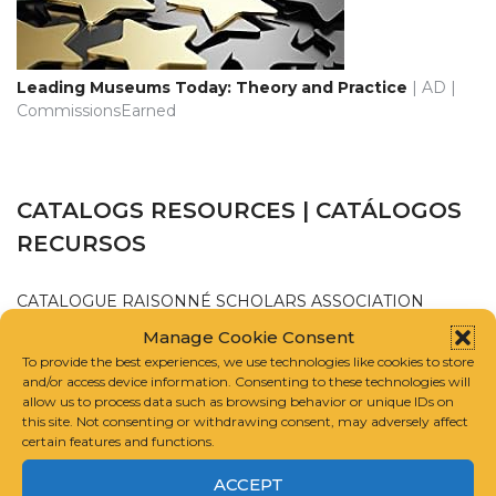
Leading Museums Today: Theory and Practice
| AD |
CommissionsEarned
CATALOGS RESOURCES | CATÁLOGOS
RECURSOS
CATALOGUE RAISONNÉ SCHOLARS ASSOCIATION
Manage Cookie Consent
INTERNATIONAL FOUNDATION FOR ART RESEARCH
To provide the best experiences, we use technologies like cookies to store
and/or access device information. Consenting to these technologies will
allow us to process data such as browsing behavior or unique IDs on
GUIDELINES FOR COMPILING A CATALOGUE RAISONNÉ
this site. Not consenting or withdrawing consent, may adversely affect
certain features and functions.
ACCEPT