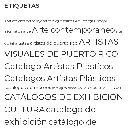
ETIQUETAS
Abstracciones del paisaje
art catalog resources
Art Catalogs History &
Arte contemporaneo
arte
Information
arte
ARTISTAS
artistas de puerto rico
artistas
digital
VISUALES DE PUERTO RICO
Catalogo Artistas Plásticos
Catalogos Artistas Plásticos
catalogos de museos
catalog raisonne
CATÁLOGOS DE ARTE GRATIS
CATÁLOGOS DE EXHIBICIÓN
CULTURA
catálogo de
exhibición
catálogo de