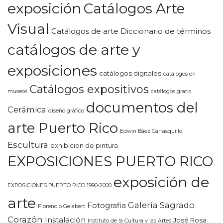
exposición
Catálogos Arte
Visual
Catálogos de arte Diccionario de términos
catálogos de arte y
exposiciones
catálogos digitales
catálogos en
Catálogos expositivos
museos
catálogos gratis
documentos del
Cerámica
diseño gráfico
arte Puerto Rico
Edwin Báez Carrasquillo
Escultura
exhibicion de pintura
EXPOSICIONES PUERTO RICO
exposición de
EXPOSICIONES PUERTO RICO 1990-2000
arte
Galería Sagrado
Fotografia
Florencio Gelabert
Corazón
Instalación
José Rosa
Instituto de la Cultura y las Artes